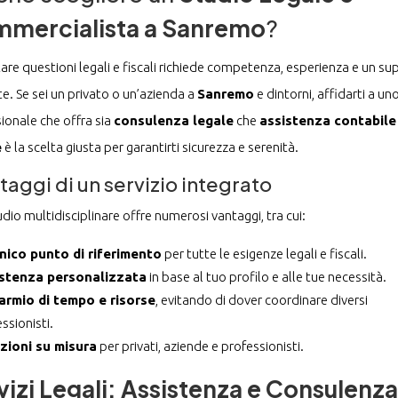
mercialista a Sanremo
?
are questioni legali e fiscali richiede competenza, esperienza e un s
e. Se sei un privato o un’azienda a
Sanremo
e dintorni, affidarti a un
ionale che offra sia
consulenza legale
che
assistenza contabile
e
è la scelta giusta per garantirti sicurezza e serenità.
ntaggi di un servizio integrato
dio multidisciplinare offre numerosi vantaggi, tra cui:
nico punto di riferimento
per tutte le esigenze legali e fiscali.
stenza personalizzata
in base al tuo profilo e alle tue necessità.
armio di tempo e risorse
, evitando di dover coordinare diversi
ssionisti.
zioni su misura
per privati, aziende e professionisti.
vizi Legali: Assistenza e Consulenza