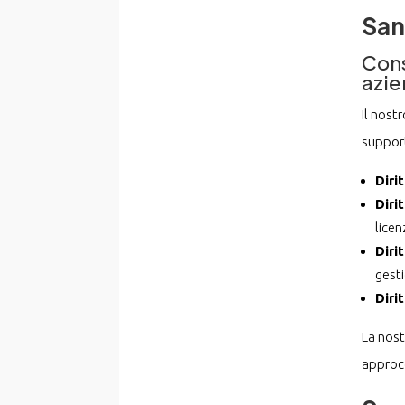
Sa
Cons
azi
Il nost
support
Dirit
Diri
licen
Diri
gesti
Diri
La nost
approcc