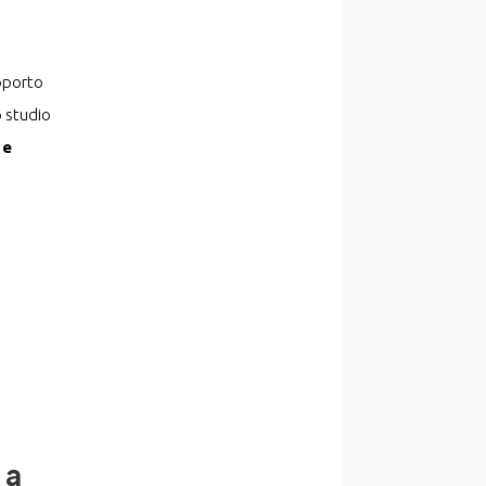
upporto
o studio
 e
 a