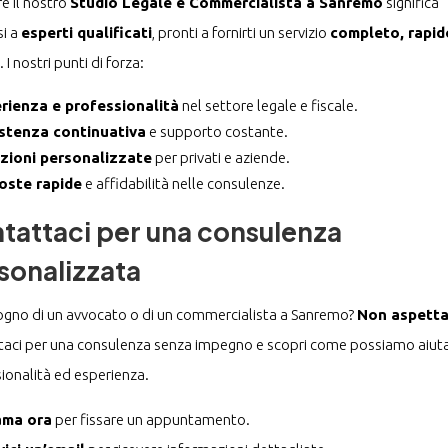
re il nostro
Studio Legale e Commercialista a Sanremo
significa
si a
esperti qualificati
, pronti a fornirti un servizio
completo, rapid
. I nostri punti di forza:
rienza e professionalità
nel settore legale e fiscale.
stenza continuativa
e supporto costante.
zioni personalizzate
per privati e aziende.
oste rapide
e affidabilità nelle consulenze.
tattaci per una consulenza
sonalizzata
ogno di un avvocato o di un commercialista a Sanremo?
Non aspetta
aci per una consulenza senza impegno e scopri come possiamo aiuta
ionalità ed esperienza.
ama ora
per fissare un appuntamento.