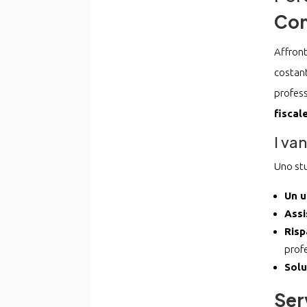
Com
Affront
costant
profess
fiscal
I va
Uno stu
Un u
Assi
Risp
profe
Solu
Ser