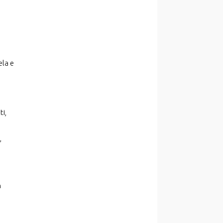
ela e
ti,
,
n