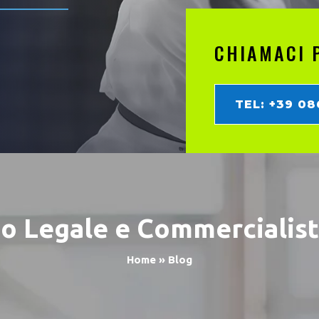
CHIAMACI 
TEL: +39 0
io
Legale e Commercialis
Home
»
Blog