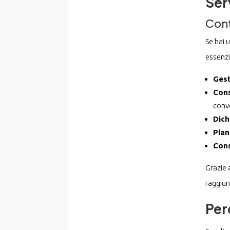
Ser
Cont
Se hai u
essenzi
Gest
Cons
conv
Dich
Pian
Cons
Grazie 
raggiun
Per