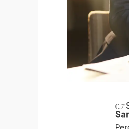
👉
Sa
Per