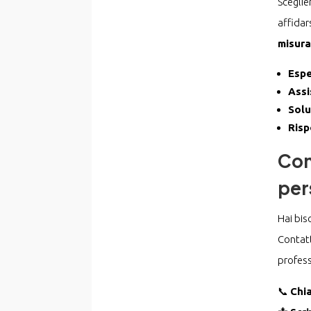
Sceglie
affidar
misura
Espe
Assi
Solu
Risp
Con
per
Hai bis
Contatt
profess
📞
Chi