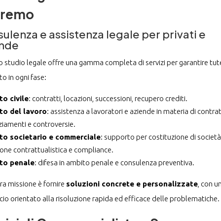
nremo
ulenza e assistenza legale per privati e
ende
ro studio legale offre una gamma completa di servizi per garantire tut
o in ogni fase:
to civile
: contratti, locazioni, successioni, recupero crediti.
tto del lavoro
: assistenza a lavoratori e aziende in materia di contrat
ziamenti e controversie.
tto societario e commerciale
: supporto per costituzione di società
one contrattualistica e compliance.
tto penale
: difesa in ambito penale e consulenza preventiva.
ra missione è fornire
soluzioni concrete e personalizzate
, con u
io orientato alla risoluzione rapida ed efficace delle problematiche.