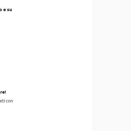
o e su
re!
rti con