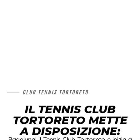
CLUB TENNIS TORTORETO
IL TENNIS CLUB
TORTORETO METTE
A DISPOSIZIONE:
Raggiungi il Tennis Club Tortoreto e inizia a