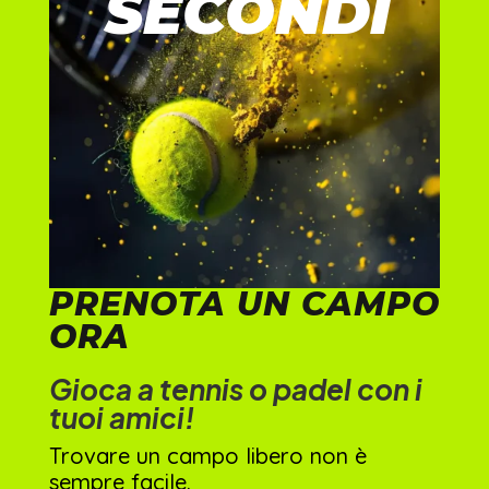
SECONDI
PRENOTA UN CAMPO
ORA
Gioca a tennis o padel con i
tuoi amici!
Trovare un campo libero non è
sempre facile.