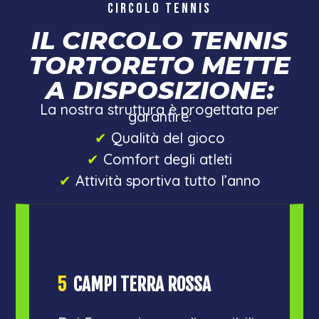
CIRCOLO TENNIS
IL CIRCOLO TENNIS
TORTORETO METTE
A DISPOSIZIONE:
La nostra struttura è progettata per
garantire:
✔︎
Qualità del gioco
✔︎
Comfort degli atleti
✔︎
Attività sportiva tutto l’anno
5
CAMPI TERRA ROSSA