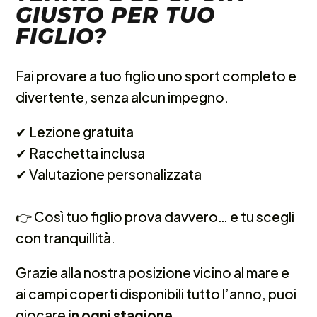
GIUSTO PER TUO
FIGLIO?
Fai provare a tuo figlio uno sport completo e
divertente, senza alcun impegno.
✔︎ Lezione gratuita
✔︎ Racchetta inclusa
✔︎ Valutazione personalizzata
👉 Così tuo figlio prova davvero… e tu scegli
con tranquillità.
Grazie alla nostra posizione vicino al mare e
ai campi coperti disponibili tutto l’anno, puoi
giocare
in ogni stagione
.