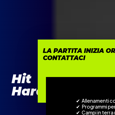
LA PARTITA INIZIA O
CONTATTACI
Hit
Hard
✔ Allenamenti con
✔ Programmi per tu
✔ Campi in terra