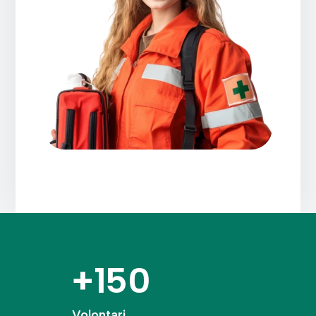
+150
Volontari